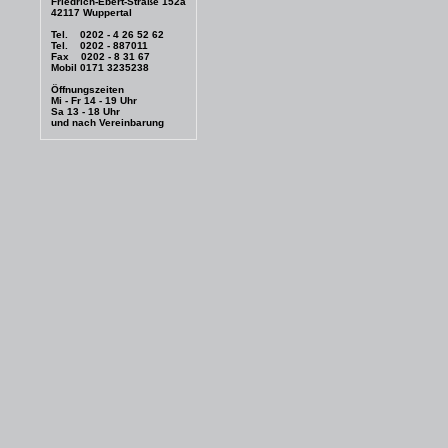
Friedrich-Ebert-Straße 152a
42117 Wuppertal
Tel. 0202 - 4 26 52 62
Tel. 0202 - 887011
Fax 0202 - 8 31 67
Mobil 0171 3235238
Öffnungszeiten
Mi - Fr 14 - 19 Uhr
Sa 13 - 18 Uhr
und nach Vereinbarung