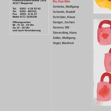
Friedrich-Ebert-Straße 152a
Ro, Eun Nim
42117 Wuppertal
Schmitz, Wolfgang
Tel. 0202 - 4 26 52 62
Tel. 0202 - 887011
Schoofs, Rudolf
Fax 0202 - 8 31 67
Mobil 0171 3235238
Schröder, Klaus
Senger, Jochen
Öffnungszeiten
Mi - Fr 14 - 19 Uhr
Sensen, Wil
Sa 13 - 18 Uhr
und nach Vereinbarung
Sieverding, Hans
Stiller, Wolfgang
Vogel, Manfred