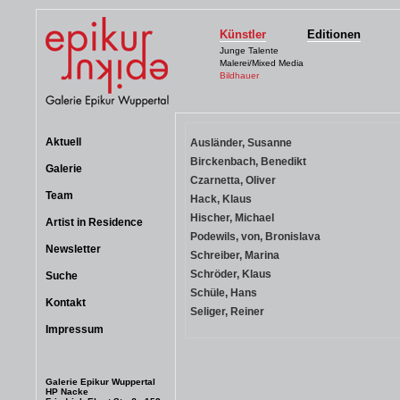
Künstler
Editionen
Junge Talente
Malerei/Mixed Media
Bildhauer
Aktuell
Ausländer, Susanne
Birckenbach, Benedikt
Galerie
Czarnetta, Oliver
Team
Hack, Klaus
Hischer, Michael
Artist in Residence
Podewils, von, Bronislava
Newsletter
Schreiber, Marina
Schröder, Klaus
Suche
Schüle, Hans
Kontakt
Seliger, Reiner
Impressum
Galerie Epikur Wuppertal
HP Nacke