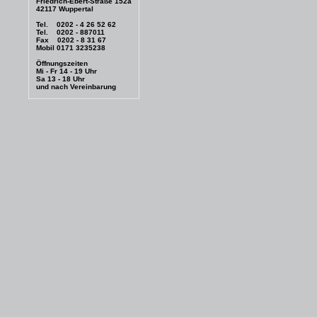
Friedrich-Ebert-Straße 152a
42117 Wuppertal
Tel. 0202 - 4 26 52 62
Tel. 0202 - 887011
Fax 0202 - 8 31 67
Mobil 0171 3235238
Öffnungszeiten
Mi - Fr 14 - 19 Uhr
Sa 13 - 18 Uhr
und nach Vereinbarung