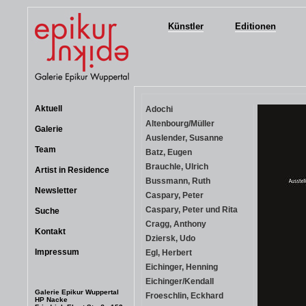
Künstler
Editionen
Aktuell
Adochi
Altenbourg/Müller
Galerie
Auslender, Susanne
Team
Batz, Eugen
Brauchle, Ulrich
Artist in Residence
Bussmann, Ruth
Newsletter
Caspary, Peter
Caspary, Peter und Rita
Suche
Cragg, Anthony
Kontakt
Dziersk, Udo
Impressum
Egl, Herbert
Eichinger, Henning
Eichinger/Kendall
Galerie Epikur Wuppertal
Froeschlin, Eckhard
HP Nacke