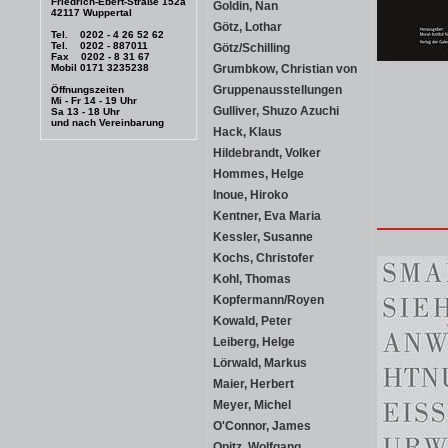
Friedrich-Ebert-Straße 152a
Goldin, Nan
42117 Wuppertal
Götz, Lothar
Tel. 0202 - 4 26 52 62
Tel. 0202 - 887011
Götz/Schilling
Fax 0202 - 8 31 67
Mobil 0171 3235238
Grumbkow, Christian von
Gruppenausstellungen
Öffnungszeiten
Mi - Fr 14 - 19 Uhr
Gulliver, Shuzo Azuchi
Sa 13 - 18 Uhr
und nach Vereinbarung
Hack, Klaus
Hildebrandt, Volker
Hommes, Helge
Inoue, Hiroko
Kentner, Eva Maria
Kessler, Susanne
Kochs, Christofer
Kohl, Thomas
Kopfermann/Royen
Kowald, Peter
Leiberg, Helge
Lörwald, Markus
Maier, Herbert
Meyer, Michel
O'Connor, James
Opitz, Wolfgang