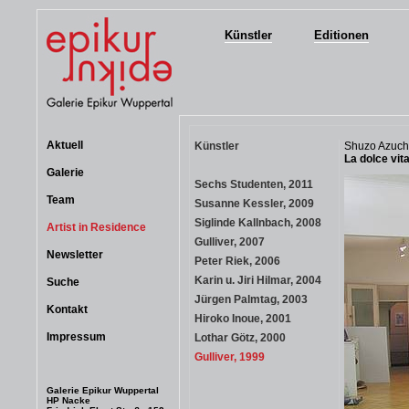
Künstler
Editionen
Aktuell
Künstler
Shuzo Azuchi
La dolce vit
Galerie
Sechs Studenten, 2011
Team
Susanne Kessler, 2009
Siglinde Kallnbach, 2008
Artist in Residence
Gulliver, 2007
Newsletter
Peter Riek, 2006
Karin u. Jiri Hilmar, 2004
Suche
Jürgen Palmtag, 2003
Kontakt
Hiroko Inoue, 2001
Impressum
Lothar Götz, 2000
Gulliver, 1999
Galerie Epikur Wuppertal
HP Nacke