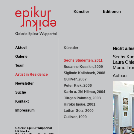
Künstler
Editionen
Aktuell
Künstler
Nicht alle
Sechs Kuns
Galerie
Sechs Studenten, 2011
Laura Ohle
Team
Susanne Kessler, 2009
Momo Tromm
Siglinde Kallnbach, 2008
Artist in Residence
Aufbau
Gulliver, 2007
Newsletter
Peter Riek, 2006
Karin u. Jiri Hilmar, 2004
Suche
Jürgen Palmtag, 2003
Kontakt
Hiroko Inoue, 2001
Impressum
Lothar Götz, 2000
Gulliver, 1999
Galerie Epikur Wuppertal
HP Nacke