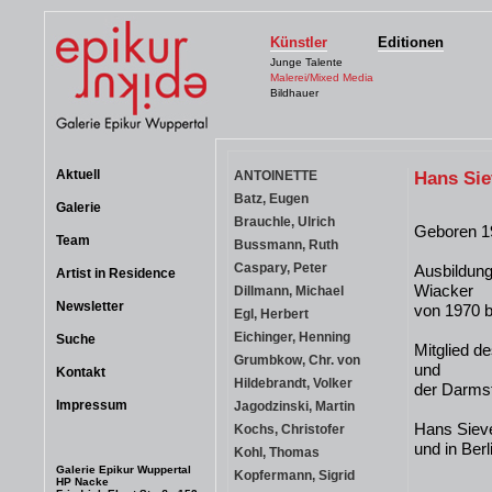
Künstler
Editionen
Junge Talente
Malerei/Mixed Media
Bildhauer
Aktuell
ANTOINETTE
Hans Sie
Batz, Eugen
Galerie
Brauchle, Ulrich
Geboren 1
Team
Bussmann, Ruth
Caspary, Peter
Ausbildung
Artist in Residence
Wiacker
Dillmann, Michael
Newsletter
von 1970 b
Egl, Herbert
Eichinger, Henning
Suche
Mitglied d
Grumbkow, Chr. von
und
Kontakt
Hildebrandt, Volker
der Darms
Impressum
Jagodzinski, Martin
Hans Sieve
Kochs, Christofer
und in Berl
Kohl, Thomas
Galerie Epikur Wuppertal
Kopfermann, Sigrid
HP Nacke