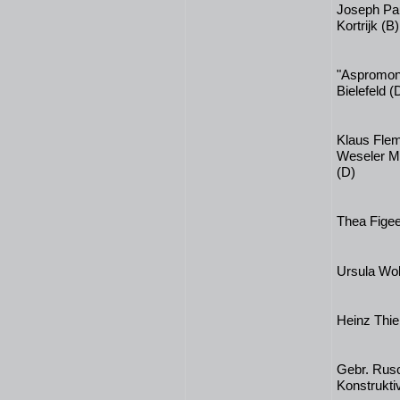
Joseph Pau
Kortrijk (B)
"Aspromont
Bielefeld (
Klaus Flem
Weseler Mu
(D)
Thea Figee
Ursula Wol
Heinz Thie
Gebr. Rusc
Konstrukt