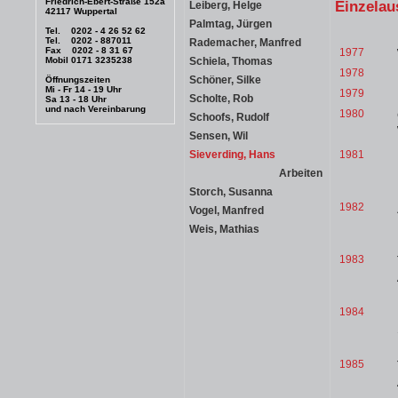
Friedrich-Ebert-Straße 152a
Einzelau
Leiberg, Helge
42117 Wuppertal
Palmtag, Jürgen
Tel. 0202 - 4 26 52 62
Tel. 0202 - 887011
Rademacher, Manfred
Fax 0202 - 8 31 67
1977
Mobil 0171 3235238
Schiela, Thomas
1978
Schöner, Silke
Öffnungszeiten
Mi - Fr 14 - 19 Uhr
1979
Scholte, Rob
Sa 13 - 18 Uhr
und nach Vereinbarung
1980
Schoofs, Rudolf
Sensen, Wil
1981
Sieverding, Hans
Arbeiten
Storch, Susanna
1982
Vogel, Manfred
Weis, Mathias
1983
1984
1985